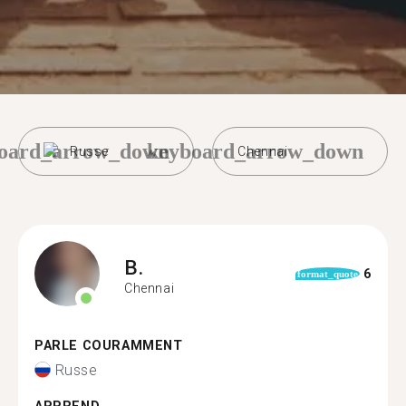
oard_arrow_down
keyboard_arrow_down
Russe
Chennai
B.
6
format_quote
Chennai
PARLE COURAMMENT
Russe