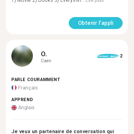
1) Movie 2) Books 3) Everythin...
Lire plus
Obtenir l'appli
O.
2
format_quote
Caen
PARLE COURAMMENT
Français
APPREND
Anglais
Je veux un partenaire de conversation qui