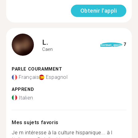
Obtenir l'appli
L.
7
format_quote
Caen
PARLE COURAMMENT
Français
Espagnol
APPREND
Italien
Mes sujets favoris
Je m intéresse à la culture hispanique... à l