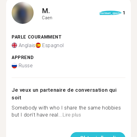
M.
1
format_quote
Caen
PARLE COURAMMENT
Anglais
Espagnol
APPREND
Russe
Je veux un partenaire de conversation qui
soit
Somebody with who I share the same hobbies
but I don't have real...
Lire plus