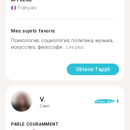
APPREND
Français
Mes sujets favoris
Психология, социология, политика, музыка,
искусство, философи...
Lire plus
Obtenir l'appli
V.
1
format_quote
Caen
PARLE COURAMMENT