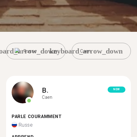
oard_arrow_down
keyboard_arrow_down
Russe
Caen
B.
NEW
Caen
PARLE COURAMMENT
Russe