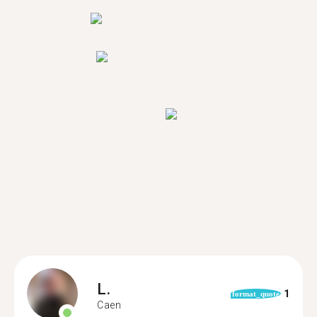
L.
1
format_quote
Caen