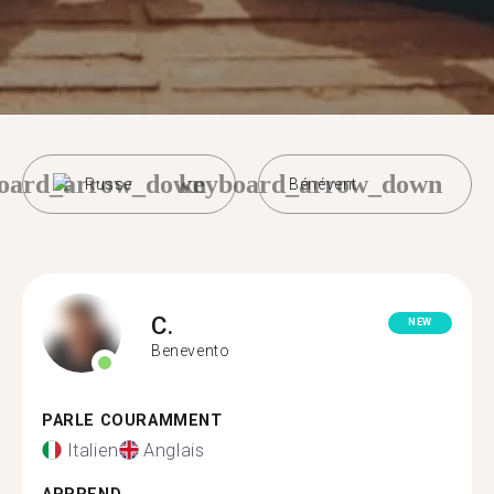
oard_arrow_down
keyboard_arrow_down
Russe
Bénévent
C.
NEW
Benevento
PARLE COURAMMENT
Italien
Anglais