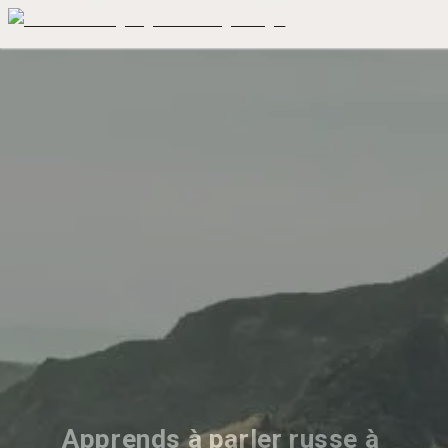
Apprends à parler russe à 