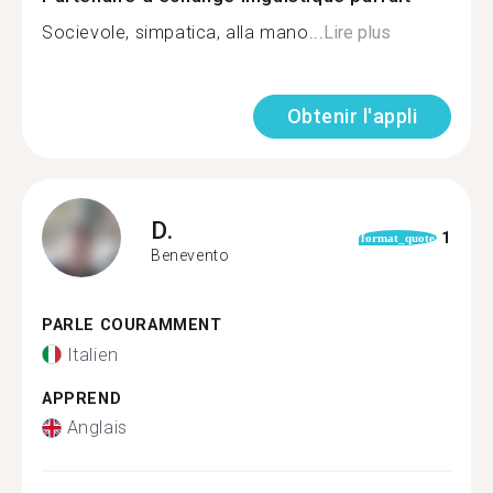
Socievole, simpatica, alla mano...
Lire plus
Obtenir l'appli
D.
1
format_quote
Benevento
PARLE COURAMMENT
Italien
APPREND
Anglais