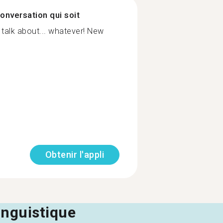
onversation qui soit
o talk about... whatever! New
Obtenir l'appli
linguistique