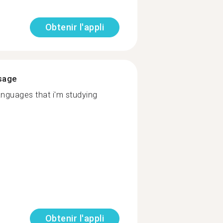
Obtenir l'appli
ssage
languages that i'm studying
Obtenir l'appli