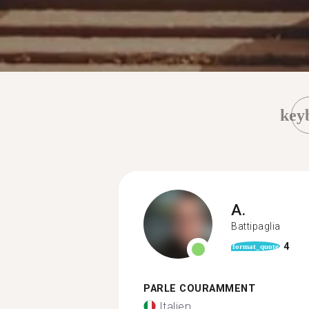
key
A.
Battipaglia
4
format_quote
PARLE COURAMMENT
Italien