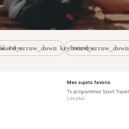
board_arrow_down
keyboard_arrow_down
Russe
Battipaglia
Mes sujets favoris
Tv programmes Sport Travell
Lire plus