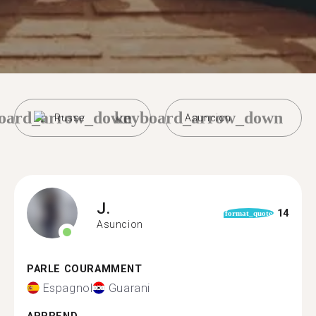
oard_arrow_down
keyboard_arrow_down
Russe
Asuncion
J.
14
format_quote
Asuncion
PARLE COURAMMENT
Espagnol
Guarani