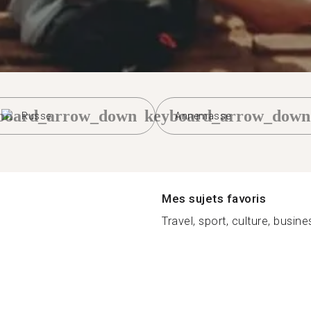
board_arrow_down
keyboard_arrow_down
Russe
Annemasse
Mes sujets favoris
Travel, sport, culture, business