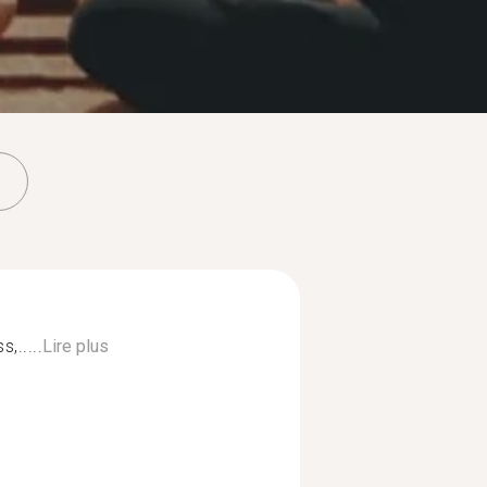
,.....
Lire plus