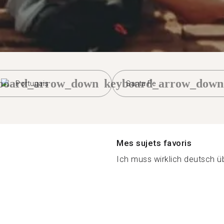
board_arrow_down
keyboard_arrow_down
Portugais
Santa Fe
Mes sujets favoris
Ich muss wirklich deutsch üb