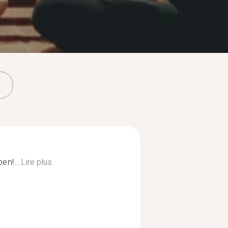
en!...
Lire plus