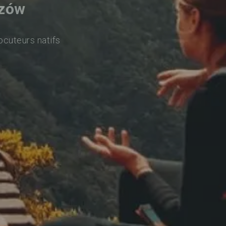
szów
ocuteurs natifs