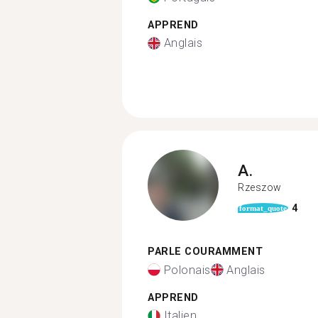
APPREND
Anglais
A.
Rzeszow
4
format_quote
PARLE COURAMMENT
Polonais
Anglais
APPREND
Italien