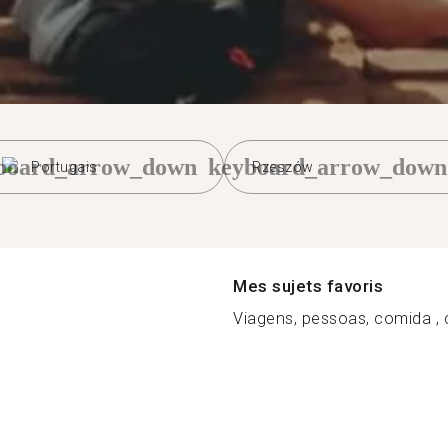
board_arrow_down
keyboard_arrow_down
Portugais
Rzeszów
Mes sujets favoris
Viagens, pessoas, comida , c