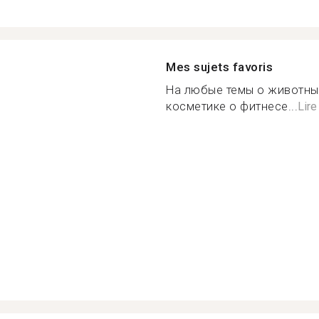
Mes sujets favoris
На любые темы о животных
косметике о фитнесе...
Lire