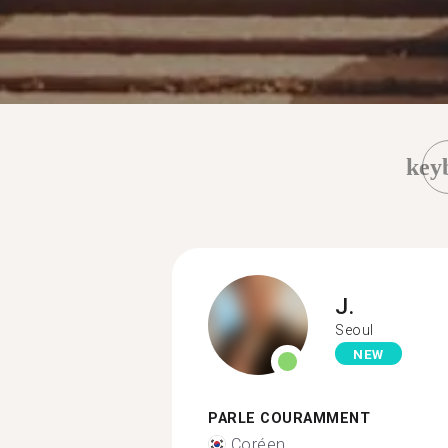
key
J.
Seoul
NEW
PARLE COURAMMENT
Coréen