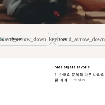
board_arrow_down
keyboard_arrow_down
Portugais
Pyju
Mes sujets favoris
1. 한국의 문화와 다른 나라의
한 이야...
Lire plus