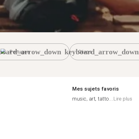
board_arrow_down
keyboard_arrow_down
Portugais
Olivos
Mes sujets favoris
music, art, tatto...
Lire plus