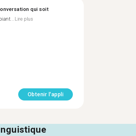
onversation qui soit
iant...
Lire plus
Obtenir l'appli
linguistique