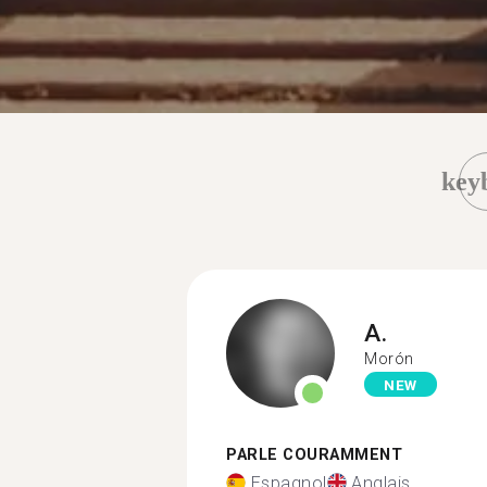
key
A.
Morón
NEW
PARLE COURAMMENT
Espagnol
Anglais