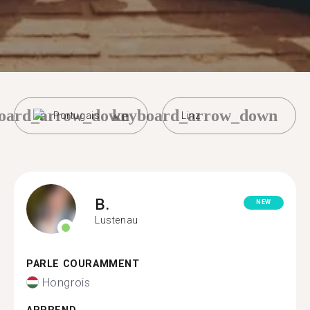
oard_arrow_down
keyboard_arrow_down
Portugais
Linz
B.
NEW
Lustenau
PARLE COURAMMENT
Hongrois