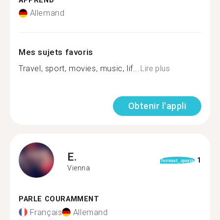
APPREND
Allemand
Mes sujets favoris
Travel, sport, movies, music, lif...
Lire plus
Obtenir l'appli
E.
1
format_quote
Vienna
PARLE COURAMMENT
Français
Allemand