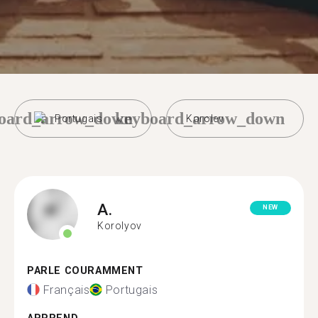
oard_arrow_down
keyboard_arrow_down
Portugais
Korolev
A.
NEW
Korolyov
PARLE COURAMMENT
Français
Portugais