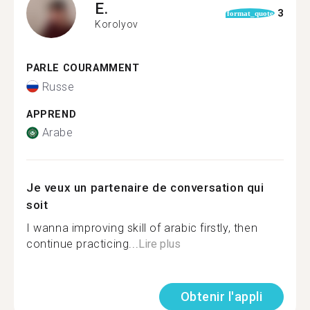
E.
3
format_quote
Korolyov
PARLE COURAMMENT
Russe
APPREND
Arabe
Je veux un partenaire de conversation qui
soit
I wanna improving skill of arabic firstly, then
continue practicing...
Lire plus
Obtenir l'appli