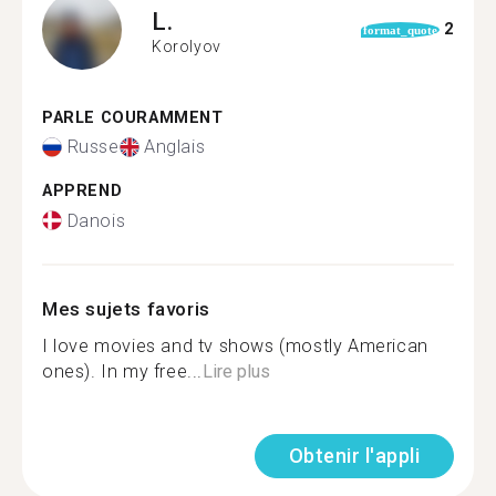
L.
2
format_quote
Korolyov
PARLE COURAMMENT
Russe
Anglais
APPREND
Danois
Mes sujets favoris
I love movies and tv shows (mostly American
ones). In my free...
Lire plus
Obtenir l'appli