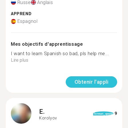
Russe
Anglais
APPREND
Espagnol
Mes objectifs d'apprentissage
I want to learn Spanish so bad, pls help me...
Lire plus
Obtenir l'appli
E.
9
format_quote
Korolyov