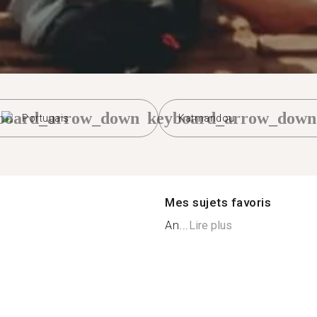
board_arrow_down
keyboard_arrow_down
Portugais
Katmandou
Mes sujets favoris
An...
Lire plus