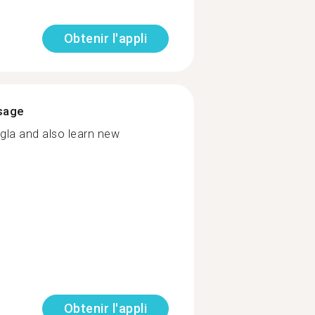
Obtenir l'appli
ssage
gla and also learn new
Obtenir l'appli