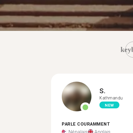
key
S.
Kathmandu
NEW
PARLE COURAMMENT
Népalais
Anglais