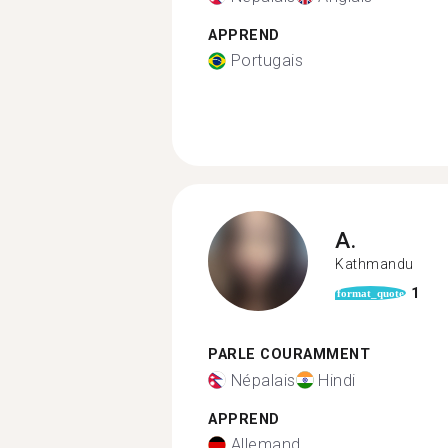
APPREND
Portugais
A.
Kathmandu
1
format_quote
PARLE COURAMMENT
Népalais
Hindi
APPREND
Allemand