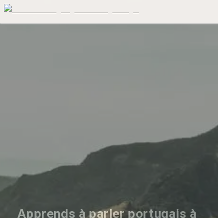
Apprends à parler portugais à 