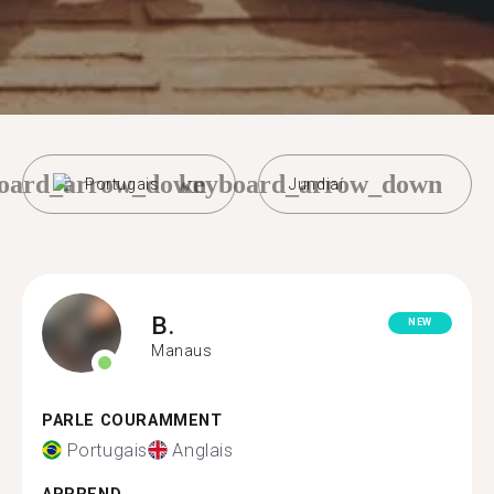
oard_arrow_down
keyboard_arrow_down
Portugais
Jundiaí
B.
NEW
Manaus
PARLE COURAMMENT
Portugais
Anglais