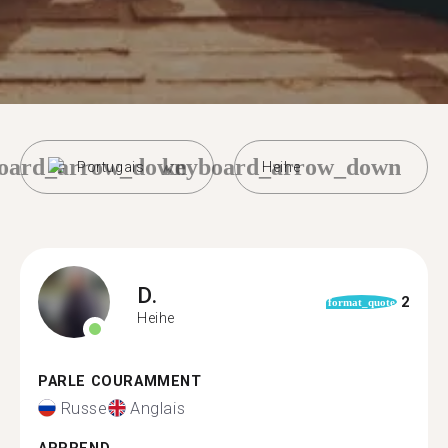
oard_arrow_down
keyboard_arrow_down
Portugais
Heihe
D.
2
format_quote
Heihe
PARLE COURAMMENT
Russe
Anglais