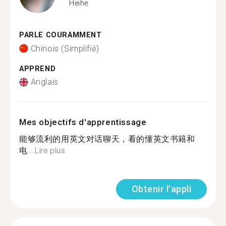
Heihe
PARLE COURAMMENT
Chinois (Simplifié)
APPREND
Anglais
Mes objectifs d'apprentissage
能够流利的用英文对话聊天，看的懂英文书籍和
电...
Lire plus
Obtenir l'appli