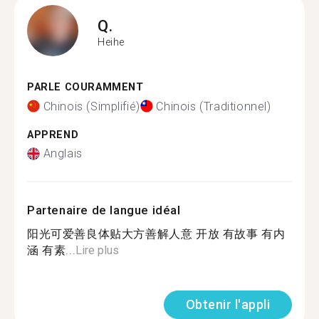
Q.
Heihe
PARLE COURAMMENT
Chinois (Simplifié)
Chinois (Traditionnel)
APPREND
Anglais
Partenaire de langue idéal
阳光可爱善良体贴大方善解人意 开放 有故事 有内
涵 有素...
Lire plus
Obtenir l'appli