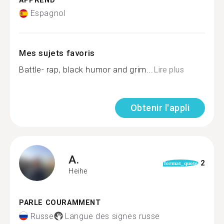
APPREND
Espagnol
Mes sujets favoris
Battle- rap, black humor and grim...
Lire plus
Obtenir l'appli
A.
2
format_quote
Heihe
PARLE COURAMMENT
Russe
Langue des signes russe