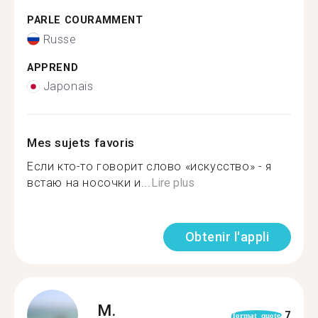
PARLE COURAMMENT
Russe
APPREND
Japonais
Mes sujets favoris
Если кто-то говорит слово «искусство» - я
встаю на носочки и...
Lire plus
Obtenir l'appli
M.
7
format_quote