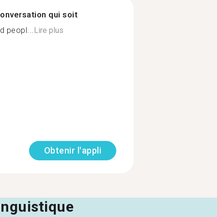
onversation qui soit
d peopl...
Lire plus
Obtenir l'appli
linguistique