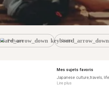
board_arrow_down
keyboard_arrow_down
Portugais
Görlitz
Mes sujets favoris
Japanese culture,travels, li
Lire plus