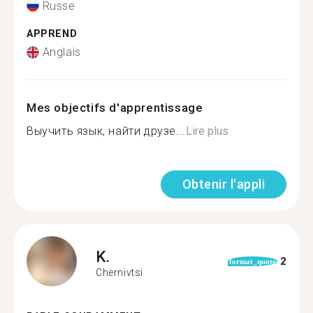
Russe
APPREND
Anglais
Mes objectifs d'apprentissage
Выучить язык, найти друзе...
Lire plus
Obtenir l'appli
K.
2
format_quote
Chernivtsi