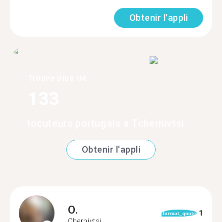
Obtenir l'appli
Trouve plus de
133
locuteurs portugais à Tchernivtsi
Obtenir l'appli
O.
1
format_quote
Chernivtsi