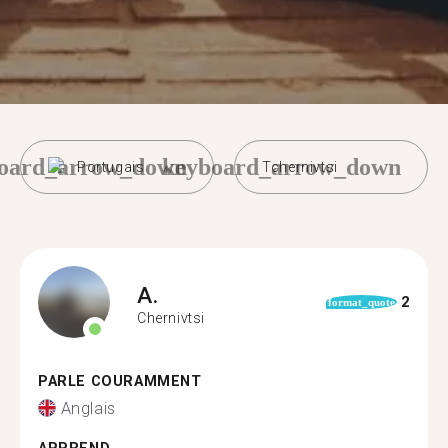
oard_arrow_down
keyboard_arrow_down
Portugais
Tchernivtsi
A.
2
format_quote
Chernivtsi
PARLE COURAMMENT
Anglais