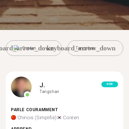
oard_arrow_down
keyboard_arrow_down
Coréen
Tangshan
J.
NEW
Tangshan
PARLE COURAMMENT
Chinois (Simplifié)
Coréen