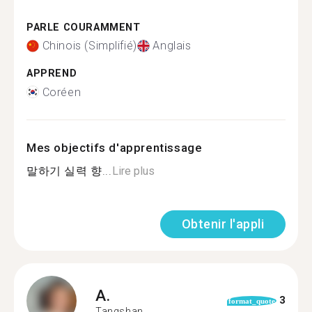
PARLE COURAMMENT
Chinois (Simplifié)
Anglais
APPREND
Coréen
Mes objectifs d'apprentissage
말하기 실력 향...
Lire plus
Obtenir l'appli
A.
3
format_quote
Tangshan