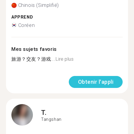
Chinois (Simplifié)
APPREND
Coréen
Mes sujets favoris
旅游？交友？游戏...
Lire plus
Obtenir l'appli
T.
Tangshan