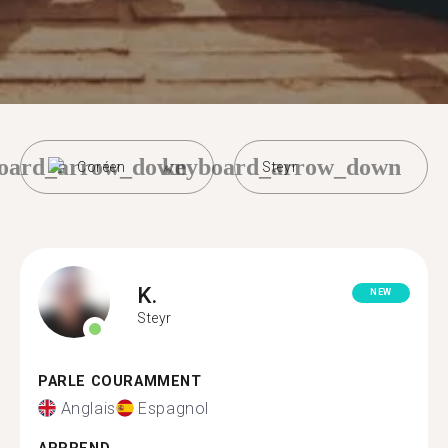
oard_arrow_down
keyboard_arrow_down
Coréen
Steyr
K.
NEW
Steyr
PARLE COURAMMENT
Anglais
Espagnol