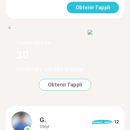
Obtenir l'appli
Trouve plus de
30
locuteurs coréen à Steyr
Obtenir l'appli
G.
12
format_quote
Steyr