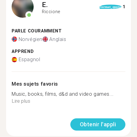
E.
1
format_quote
Riccione
PARLE COURAMMENT
Norvégien
Anglais
APPREND
Espagnol
Mes sujets favoris
Music, books, films, d&d and video games...
Lire plus
Obtenir l'appli