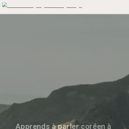
Apprends à parler coréen à 