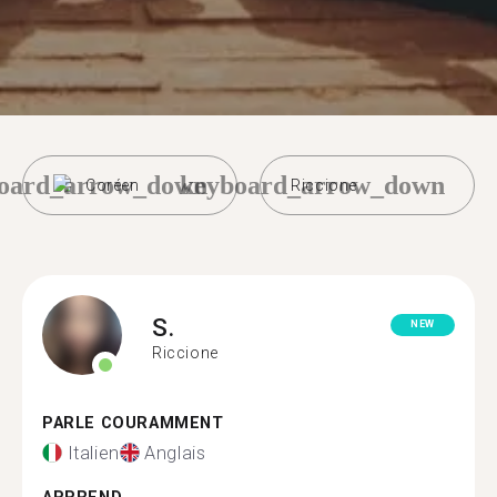
oard_arrow_down
keyboard_arrow_down
Coréen
Riccione
S.
NEW
Riccione
PARLE COURAMMENT
Italien
Anglais