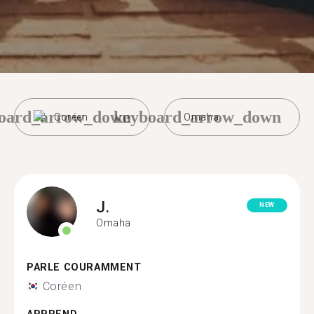
oard_arrow_down
keyboard_arrow_down
Coréen
Omaha
J.
NEW
Omaha
PARLE COURAMMENT
Coréen