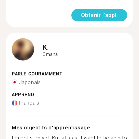
Obtenir l'appli
K.
Omaha
PARLE COURAMMENT
Japonais
APPREND
Français
Mes objectifs d'apprentissage
I’m not sure yet. But at least I want to be able to