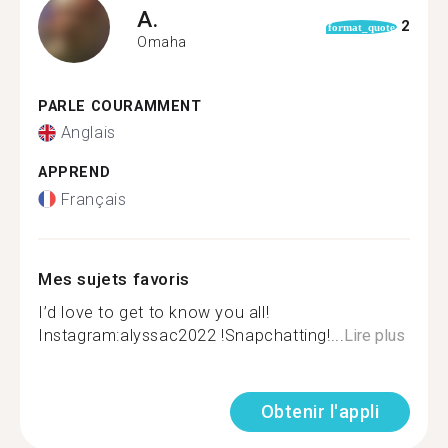
A.
2
format_quote
Omaha
PARLE COURAMMENT
Anglais
APPREND
Français
Mes sujets favoris
I’d love to get to know you all!
Instagram:alyssac2022 !Snapchatting!...
Lire plus
Obtenir l'appli