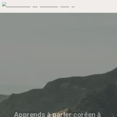
Apprends à parler coréen à 