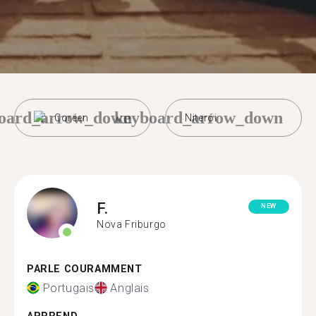
oard_arrow_down
keyboard_arrow_down
Coréen
Niterói
F.
NEW
Nova Friburgo
PARLE COURAMMENT
Portugais
Anglais