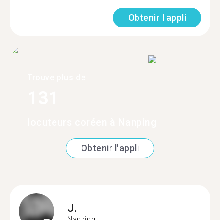
Obtenir l'appli
Trouve plus de
131
locuteurs coréen à Nanping
Obtenir l'appli
J.
Nanping