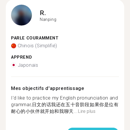
R.
Nanping
PARLE COURAMMENT
Chinois (Simplifié)
APPREND
Japonais
Mes objectifs d'apprentissage
I'd like to practice my English pronunciation and
grammar,日文的话我还在五十音阶段如果你是位有
耐心的小伙伴就开始和我聊天...
Lire plus