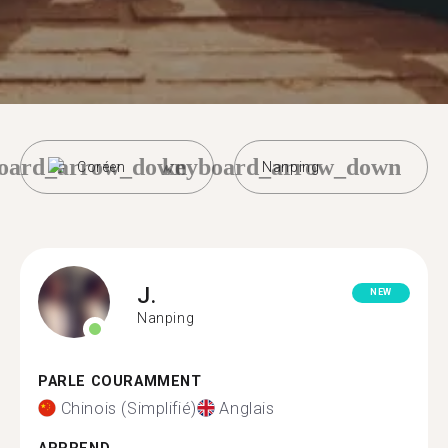
oard_arrow_down
keyboard_arrow_down
Coréen
Nanping
J.
NEW
Nanping
PARLE COURAMMENT
Chinois (Simplifié)
Anglais