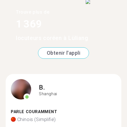
Trouve plus de
1 369
locuteurs coréen à Lüliang
Obtenir l'appli
B.
Shanghai
PARLE COURAMMENT
Chinois (Simplifié)