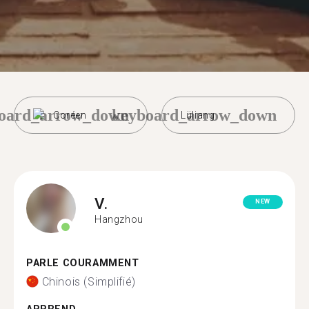
oard_arrow_down
keyboard_arrow_down
Coréen
Lüliang
V.
NEW
Hangzhou
PARLE COURAMMENT
Chinois (Simplifié)