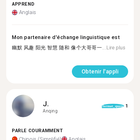
APPREND
Anglais
Mon partenaire d'échange linguistique est
幽默 风趣 阳光 智慧 随和 像个大哥哥一...
Lire plus
Obtenir l'appli
J.
1
format_quote
Anqing
PARLE COURAMMENT
Chinois (Simplifié)
Anglais