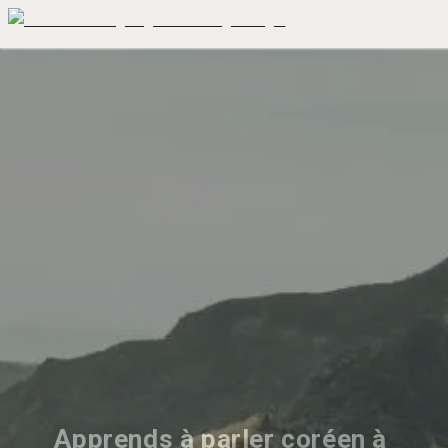
Apprends à parler coréen à 