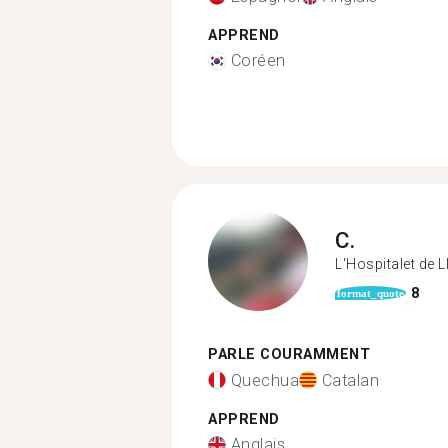
APPREND
Coréen
C.
L'Hospitalet de 
8
format_quote
PARLE COURAMMENT
Quechua
Catalan
APPREND
Anglais