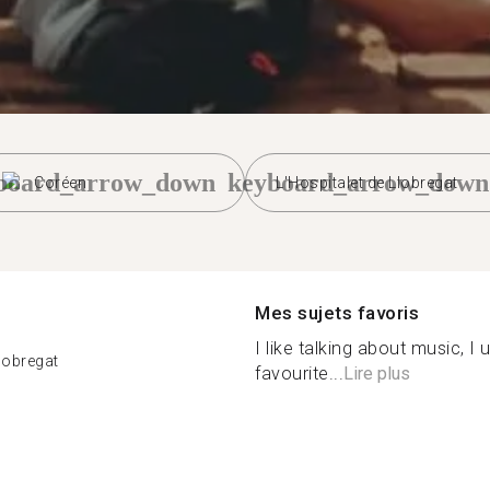
board_arrow_down
keyboard_arrow_down
Coréen
L'Hospitalet de Llobregat
Mes sujets favoris
I like talking about music, I
Llobregat
favourite...
Lire plus