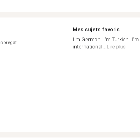
Mes sujets favoris
I'm German. I'm Turkish. I'm
Llobregat
international...
Lire plus