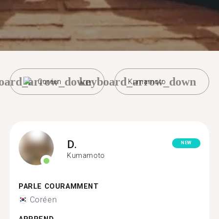
oard_arrow_down
keyboard_arrow_down
Coréen
Kumamoto
D.
NEW
Kumamoto
PARLE COURAMMENT
Coréen