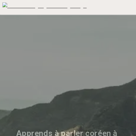
Apprends à parler coréen à 