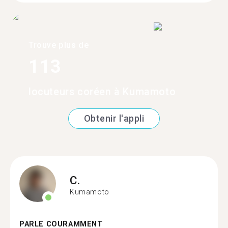
Trouve plus de
113
locuteurs coréen à Kumamoto
Obtenir l'appli
C.
Kumamoto
PARLE COURAMMENT