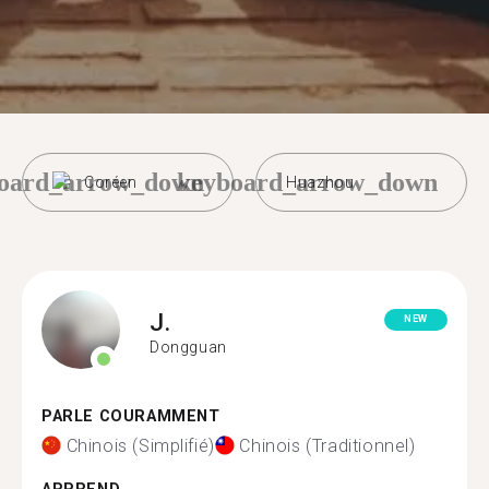
oard_arrow_down
keyboard_arrow_down
Coréen
Huazhou
J.
NEW
Dongguan
PARLE COURAMMENT
Chinois (Simplifié)
Chinois (Traditionnel)