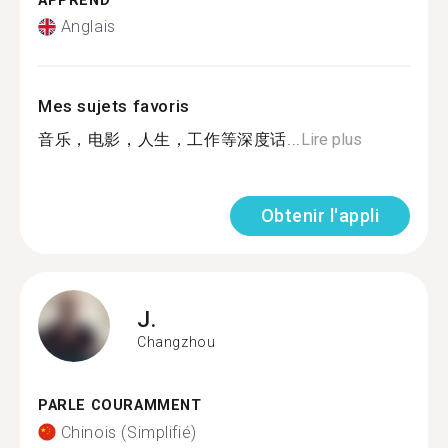
APPREND
Anglais
Mes sujets favoris
音乐，电影，人生，工作等深度话...
Lire plus
Obtenir l'appli
J.
Changzhou
PARLE COURAMMENT
Chinois (Simplifié)