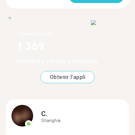
Trouve plus de
1 369
locuteurs coréen à Huazhou
Obtenir l'appli
C.
Shanghai