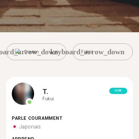
oard_arrow_down
keyboard_arrow_down
Coréen
Fukui
T.
NEW
Fukui
PARLE COURAMMENT
Japonais