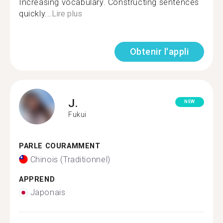
Increasing vocabulary. Constructing sentences
quickly...
Lire plus
Obtenir l'appli
J.
NEW
Fukui
PARLE COURAMMENT
Chinois (Traditionnel)
APPREND
Japonais