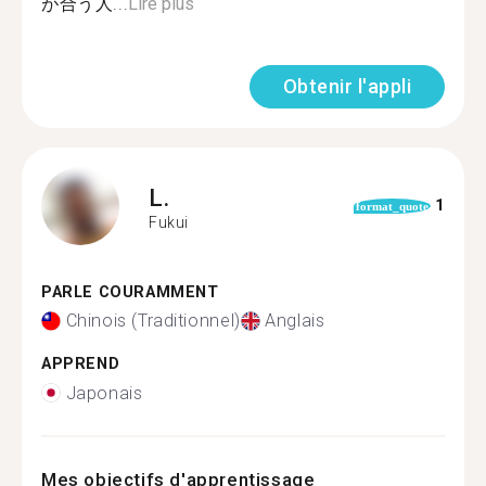
が合う人...
Lire plus
Obtenir l'appli
L.
1
format_quote
Fukui
PARLE COURAMMENT
Chinois (Traditionnel)
Anglais
APPREND
Japonais
Mes objectifs d'apprentissage