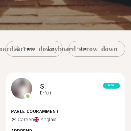
oard_arrow_down
keyboard_arrow_down
Coréen
Erfurt
S.
NEW
Erfurt
PARLE COURAMMENT
Coréen
Anglais