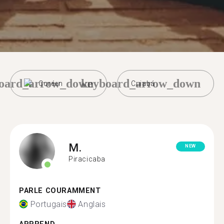
oard_arrow_down
keyboard_arrow_down
Coréen
Cuiabá
M.
NEW
Piracicaba
PARLE COURAMMENT
Portugais
Anglais