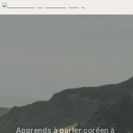
Apprends à parler coréen à 