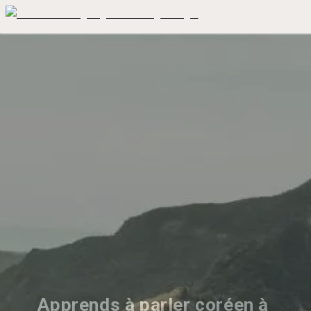
Apprends à parler coréen à 