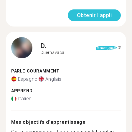
Obtenir l'appli
D.
2
format_quote
Cuernavaca
PARLE COURAMMENT
Espagnol
Anglais
APPREND
Italien
Mes objectifs d'apprentissage
Get a language certificate and speak fluent in