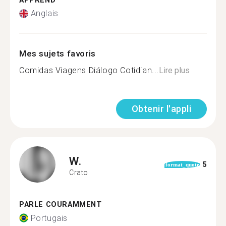
APPREND
Anglais
Mes sujets favoris
Comidas Viagens Diálogo Cotidian...
Lire plus
Obtenir l'appli
W.
5
format_quote
Crato
PARLE COURAMMENT
Portugais