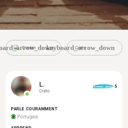
oard_arrow_down
keyboard_arrow_down
Coréen
Crato
L.
5
format_quote
Crato
PARLE COURAMMENT
Portugais