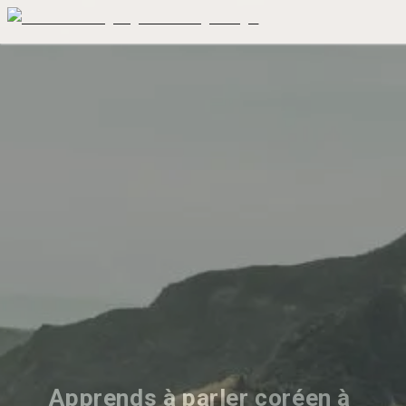
Apprends à parler coréen à 