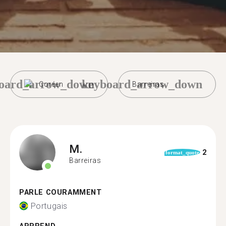
oard_arrow_down
keyboard_arrow_down
Coréen
Barreiras
M.
2
format_quote
Barreiras
PARLE COURAMMENT
Portugais