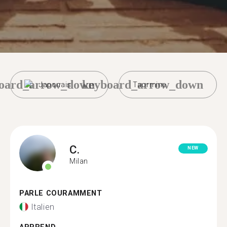
oard_arrow_down
keyboard_arrow_down
Japonais
Taormine
C.
NEW
Milan
PARLE COURAMMENT
Italien