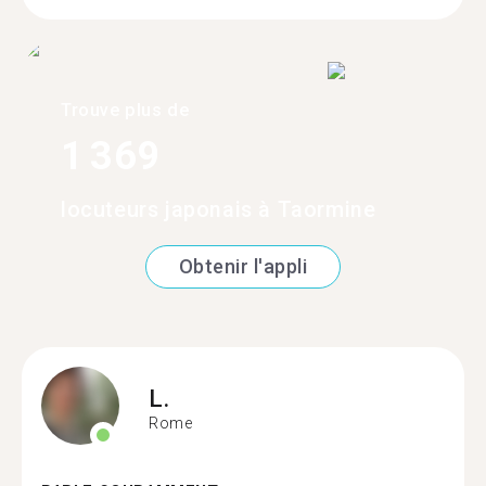
Trouve plus de
1 369
locuteurs japonais à Taormine
Obtenir l'appli
L.
Rome