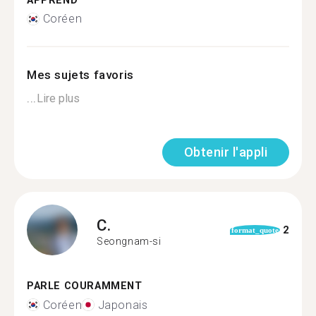
APPREND
Coréen
Mes sujets favoris
...
Lire plus
Obtenir l'appli
C.
2
format_quote
Seongnam-si
PARLE COURAMMENT
Coréen
Japonais