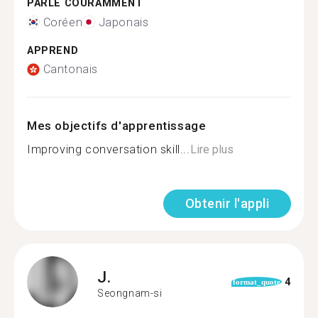
PARLE COURAMMENT
Coréen
Japonais
APPREND
Cantonais
Mes objectifs d'apprentissage
Improving conversation skill...
Lire plus
Obtenir l'appli
J.
4
format_quote
Seongnam-si