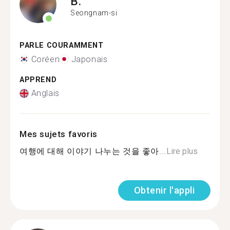
B.
Seongnam-si
PARLE COURAMMENT
Coréen
Japonais
APPREND
Anglais
Mes sujets favoris
여행에 대해 이야기 나누는 것을 좋아...
Lire plus
Obtenir l'appli