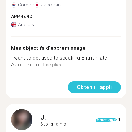
Coréen
Japonais
APPREND
Anglais
Mes objectifs d'apprentissage
I want to get used to speaking English later.
Also I like to...
Lire plus
Obtenir l'appli
J.
1
format_quote
Seongnam-si