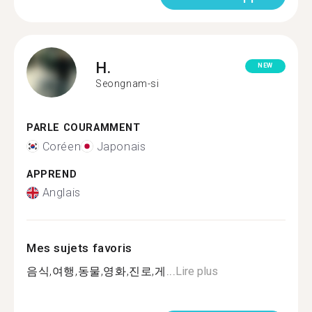
H.
NEW
Seongnam-si
PARLE COURAMMENT
Coréen
Japonais
APPREND
Anglais
Mes sujets favoris
음식,여행,동물,영화,진로,게...
Lire plus