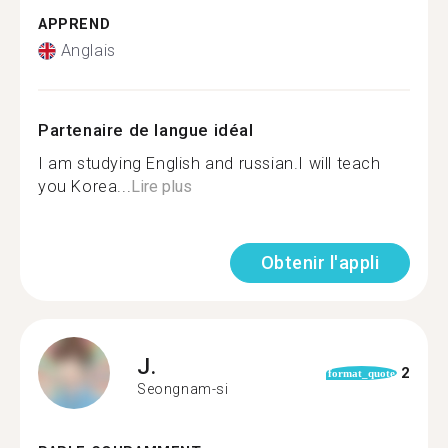
APPREND
Anglais
Partenaire de langue idéal
I am studying English and russian.I will teach
you Korea...
Lire plus
Obtenir l'appli
J.
2
format_quote
Seongnam-si