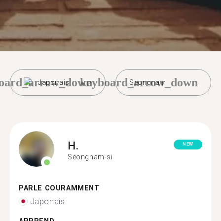
oard_arrow_down
keyboard_arrow_down
Japonais
Seongnam
H.
NEW
Seongnam-si
PARLE COURAMMENT
Japonais