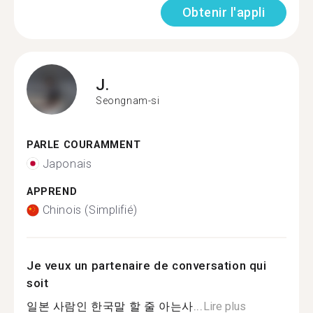
Obtenir l'appli
J.
Seongnam-si
PARLE COURAMMENT
Japonais
APPREND
Chinois (Simplifié)
Je veux un partenaire de conversation qui
soit
일본 사람인 한국말 할 줄 아는사...
Lire plus