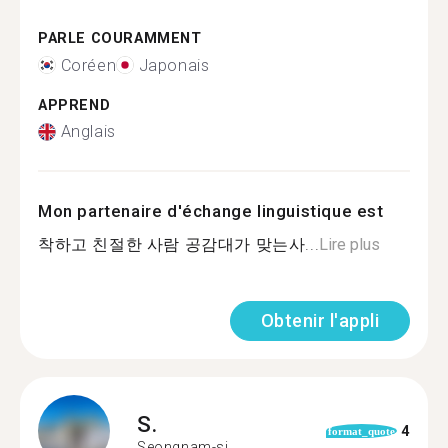
PARLE COURAMMENT
Coréen
Japonais
APPREND
Anglais
Mon partenaire d'échange linguistique est
착하고 친절한 사람 공감대가 맞는사...
Lire plus
Obtenir l'appli
S.
4
format_quote
Seongnam-si