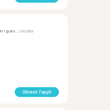
n i gues...
Lire plus
Obtenir l'appli