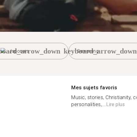
board_arrow_down
keyboard_arrow_down
Japonais
Semarang
Mes sujets favoris
Music, stories, Christianity, c
personalities,...
Lire plus