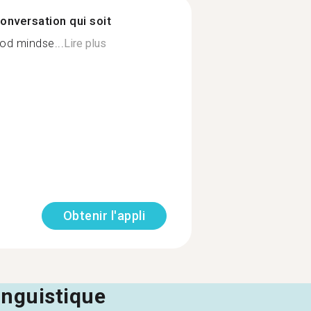
onversation qui soit
ood mindse...
Lire plus
Obtenir l'appli
linguistique