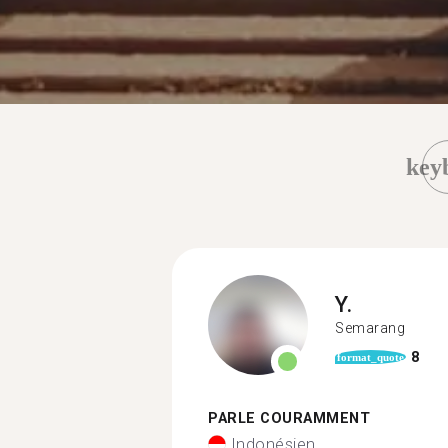
key
Y.
Semarang
8
format_quote
PARLE COURAMMENT
Indonésien