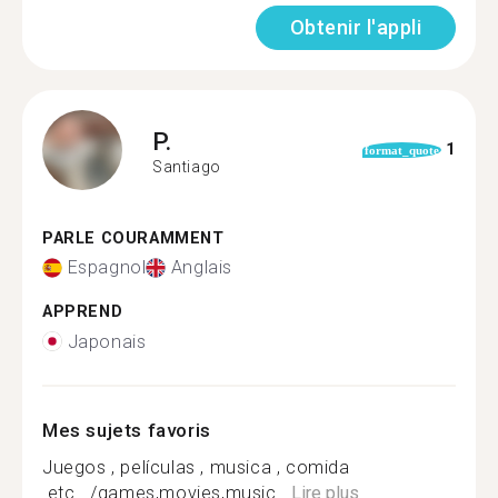
Obtenir l'appli
P.
1
format_quote
Santiago
PARLE COURAMMENT
Espagnol
Anglais
APPREND
Japonais
Mes sujets favoris
Juegos , películas , musica , comida
.etc.../games,movies,music...
Lire plus