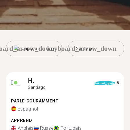
oard_arrow_down
keyboard_arrow_down
Japonais
Santiago
H.
5
format_quote
Santiago
PARLE COURAMMENT
Espagnol
APPREND
Anglais
Russe
Portugais