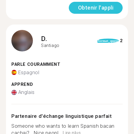
Obtenir l'appli
D.
2
format_quote
Santiago
PARLE COURAMMENT
Espagnol
APPREND
Anglais
Partenaire d'échange linguistique parfait
Someone who wants to learn Spanish bacan
cachai? …Nice peopl...
Lire plus