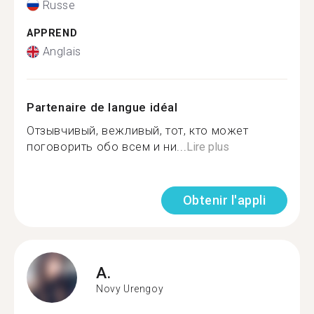
Russe
APPREND
Anglais
Partenaire de langue idéal
Отзывчивый, вежливый, тот, кто может
поговорить обо всем и ни...
Lire plus
Obtenir l'appli
A.
Novy Urengoy