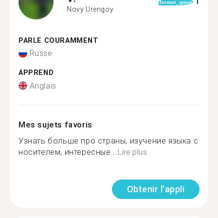
1
format_quote
Novy Urengoy
PARLE COURAMMENT
Russe
APPREND
Anglais
Mes sujets favoris
Узнать больше про страны, изучение языка с
носителем, интересные...
Lire plus
Obtenir l'appli