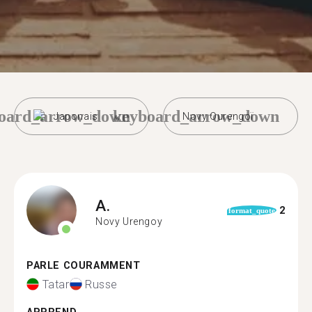
oard_arrow_down
keyboard_arrow_down
Japonais
Novy Ourengoï
A.
2
format_quote
Novy Urengoy
PARLE COURAMMENT
Tatar
Russe