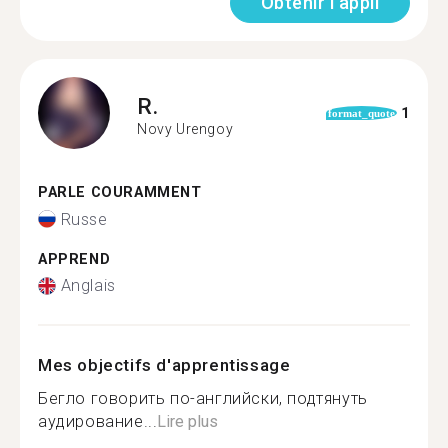
Obtenir l'appli
R.
1
format_quote
Novy Urengoy
PARLE COURAMMENT
Russe
APPREND
Anglais
Mes objectifs d'apprentissage
Бегло говорить по-английски, подтянуть
аудирование...
Lire plus