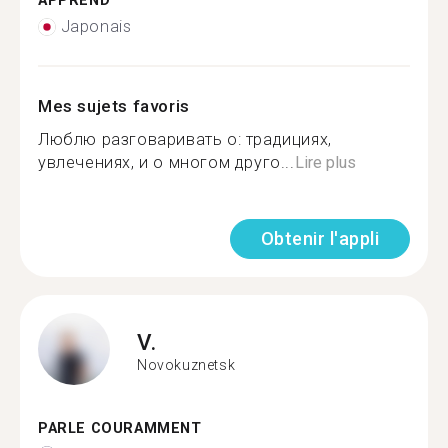
APPREND
Japonais
Mes sujets favoris
Люблю разговаривать о: традициях,
увлечениях, и о многом друго...
Lire plus
Obtenir l'appli
V.
Novokuznetsk
PARLE COURAMMENT