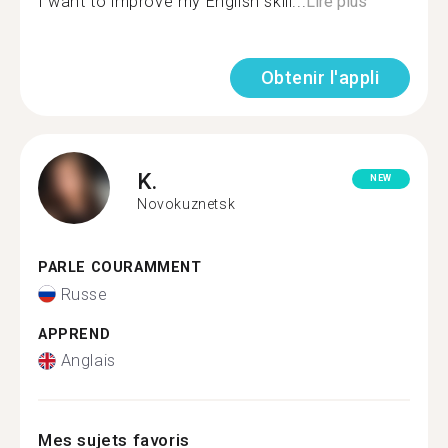
I want to improve my English skill...
Lire plus
Obtenir l'appli
K.
NEW
Novokuznetsk
PARLE COURAMMENT
Russe
APPREND
Anglais
Mes sujets favoris