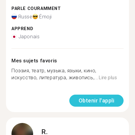
PARLE COURAMMENT
Russe
Émoji
APPREND
Japonais
Mes sujets favoris
Поэзия, театр, музыка, языки, кино,
искусство, литература, живопись,...
Lire plus
Obtenir l'appli
R.