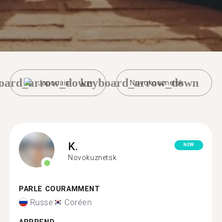
oard_arrow_down
keyboard_arrow_down
Japonais
Novokouznetsk
K.
NEW
Novokuznetsk
PARLE COURAMMENT
Russe
Coréen