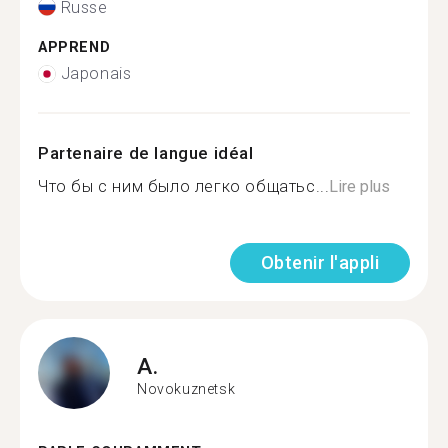
Russe
APPREND
Japonais
Partenaire de langue idéal
Что бы с ним было легко общатьс...
Lire plus
Obtenir l'appli
A.
Novokuznetsk