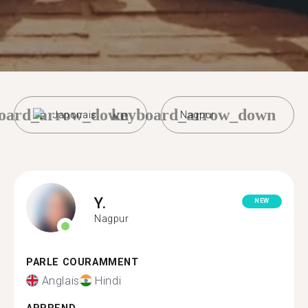
oard_arrow_down
keyboard_arrow_down
Japonais
Nagpur
Y.
NEW
Nagpur
PARLE COURAMMENT
Anglais
Hindi