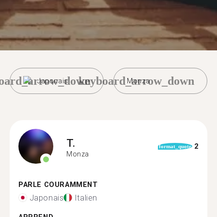
oard_arrow_down
keyboard_arrow_down
Japonais
Monza
T.
2
format_quote
Monza
PARLE COURAMMENT
Japonais
Italien