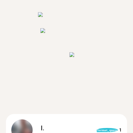
I.
1
format_quote