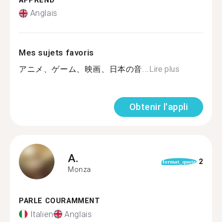
APPREND
Anglais
Mes sujets favoris
アニメ、ゲーム、映画、日本の音...
Lire plus
Obtenir l'appli
A.
2
format_quote
Monza
PARLE COURAMMENT
Italien
Anglais