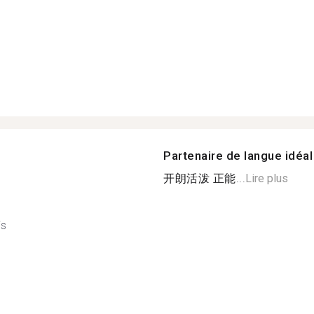
Partenaire de langue idéal
开朗活泼 正能...
Lire plus
is