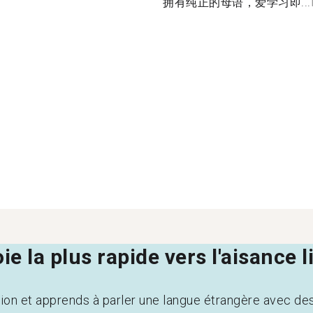
拥有纯正的母语，爱学习即...
oie la plus rapide vers l'aisance 
tion et apprends à parler une langue étrangère avec de