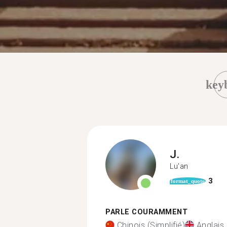
key
J.
Lu'an
3
format_quote
PARLE COURAMMENT
Chinois (Simplifié)
Anglais