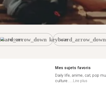
board_arrow_down
keyboard_arrow_down
Japonais
Lu'an
Mes sujets favoris
Daily life, anime, cat, pop m
culture.....
Lire plus