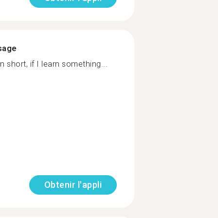
ssage
In short, if I learn something...
Obtenir l'appli