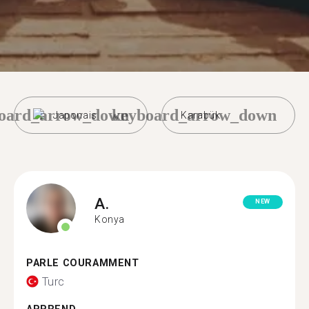
oard_arrow_down
keyboard_arrow_down
Japonais
Karabük
A.
NEW
Konya
PARLE COURAMMENT
Turc