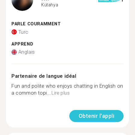
1
format_quote
Kütahya
PARLE COURAMMENT
Turc
APPREND
Anglais
Partenaire de langue idéal
Fun and polite who enjoys chatting in English on
a common topi...
Lire plus
Obtenir l'appli