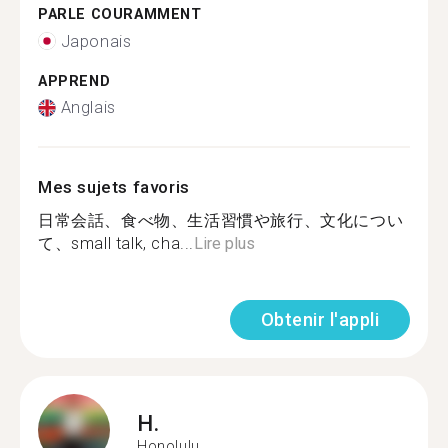
PARLE COURAMMENT
Japonais
APPREND
Anglais
Mes sujets favoris
日常会話、食べ物、生活習慣や旅行、文化につい
て、small talk, cha...
Lire plus
Obtenir l'appli
H.
Honolulu