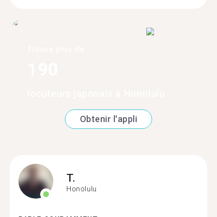
Trouve plus de
190
locuteurs japonais à Honolulu
Obtenir l'appli
T.
Honolulu