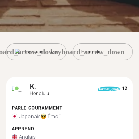
oard_arrow_down
keyboard_arrow_down
Japonais
Honolulu
K.
12
format_quote
Honolulu
PARLE COURAMMENT
Japonais
Émoji
APPREND
Anglais