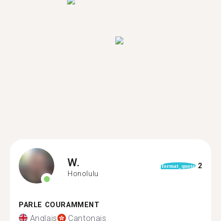
W.
2
format_quote
Honolulu
PARLE COURAMMENT
Anglais
Cantonais