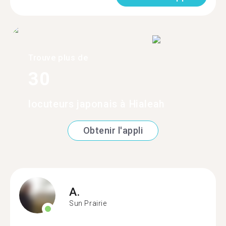
Trouve plus de
30
locuteurs japonais à Hialeah
Obtenir l'appli
A.
Sun Prairie