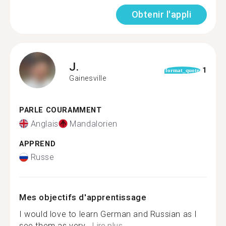
Obtenir l'appli
J.
1
format_quote
Gainesville
PARLE COURAMMENT
Anglais
Mandalorien
APPREND
Russe
Mes objectifs d'apprentissage
I would love to learn German and Russian as I
see them as very...
Lire plus