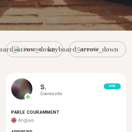
oard_arrow_down
keyboard_arrow_down
Japonais
Gainesville
S.
NEW
Gainesville
PARLE COURAMMENT
Anglais