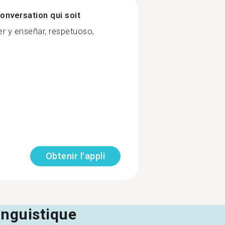
onversation qui soit
r y enseñar, respetuoso,
Obtenir l'appli
linguistique