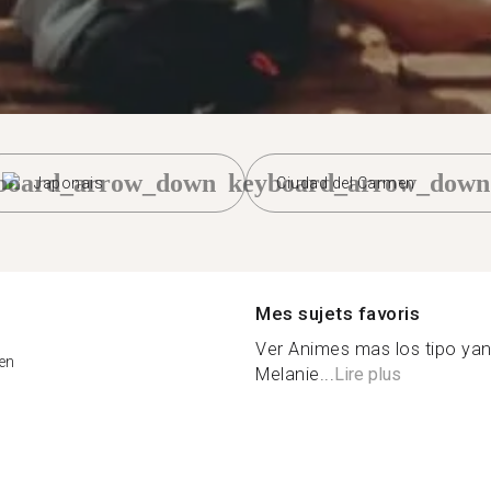
board_arrow_down
keyboard_arrow_down
Japonais
Ciudad del Carmen
Mes sujets favoris
Ver Animes mas los tipo ya
en
Melanie...
Lire plus