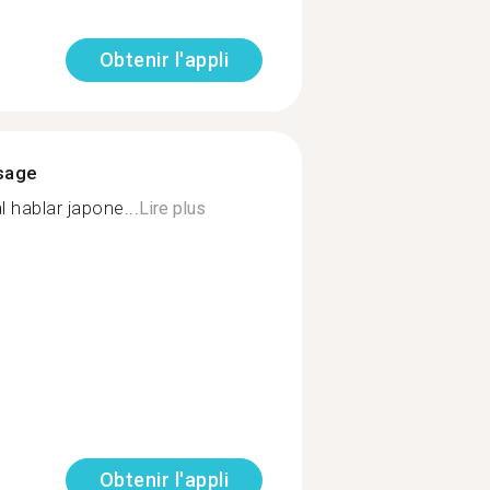
Obtenir l'appli
ssage
l hablar japone...
Lire plus
Obtenir l'appli