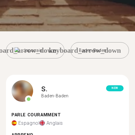
oard_arrow_down
keyboard_arrow_down
Japonais
Baden-Baden
S.
NEW
Baden-Baden
PARLE COURAMMENT
Espagnol
Anglais