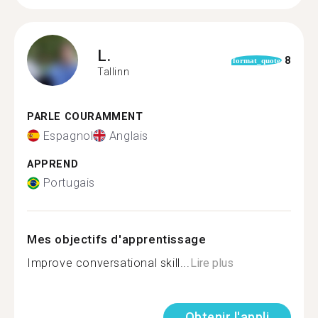
L.
8
format_quote
Tallinn
PARLE COURAMMENT
Espagnol
Anglais
APPREND
Portugais
Mes objectifs d'apprentissage
Improve conversational skill...
Lire plus
Obtenir l'appli