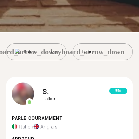
oard_arrow_down
keyboard_arrow_down
Italien
Tallinn
S.
NEW
Tallinn
PARLE COURAMMENT
Italien
Anglais