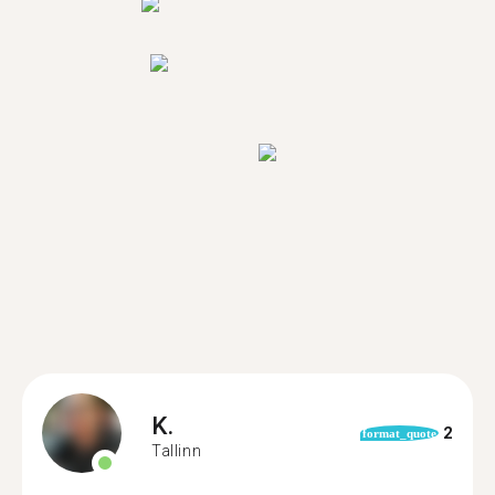
K.
2
format_quote
Tallinn