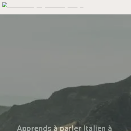
Apprends à parler italien à 