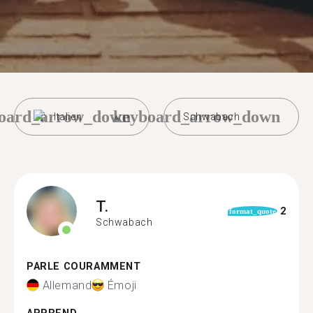
oard_arrow_down
keyboard_arrow_down
Italien
Schwabach
T.
2
format_quote
Schwabach
PARLE COURAMMENT
Allemand
Émoji